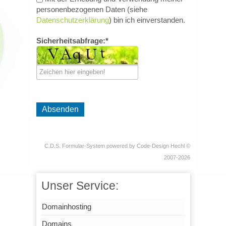
personenbezogenen Daten (siehe
Datenschutzerklärung
) bin ich einverstanden.
Sicherheitsabfrage:*
Absenden
C.D.S. Formular-System
powered by
Code-Design Hechl
©
2007-2026
Unser Service:
Domainhosting
Domains